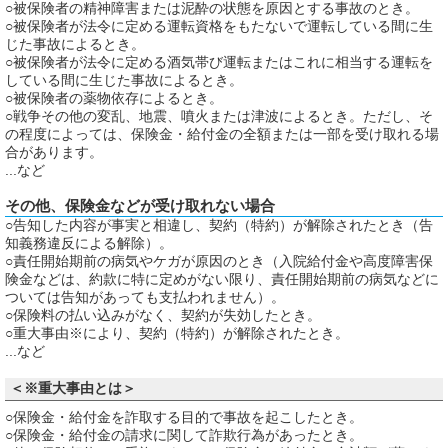
○被保険者の精神障害または泥酔の状態を原因とする事故のとき。
○被保険者が法令に定める運転資格をもたないで運転している間に生
じた事故によるとき。
○被保険者が法令に定める酒気帯び運転またはこれに相当する運転を
している間に生じた事故によるとき。
○被保険者の薬物依存によるとき。
○戦争その他の変乱、地震、噴火または津波によるとき。ただし、そ
の程度によっては、保険金・給付金の全額または一部を受け取れる場
合があります。
...など
その他、保険金などが受け取れない場合
○告知した内容が事実と相違し、契約（特約）が解除されたとき（告
知義務違反による解除）。
○責任開始期前の病気やケガが原因のとき（入院給付金や高度障害保
険金などは、約款に特に定めがない限り、責任開始期前の病気などに
ついては告知があっても支払われません）。
○保険料の払い込みがなく、契約が失効したとき。
○重大事由※により、契約（特約）が解除されたとき。
...など
＜※重大事由とは＞
○保険金・給付金を詐取する目的で事故を起こしたとき。
○保険金・給付金の請求に関して詐欺行為があったとき。