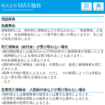
用語辞典
免責事由
保険契約には、例外的に保険金などが支払われない「免責事由」があ
ります。生命保険会社によって若干取り扱いが異なりますが、主に次
の項目が該当します。
死亡保険金（給付金）が受け取れない場合
○責任開始期または復活日から2?3年以内※に被保険者が自殺したとき
（精神病などによる場合は受け取れることもあります）。
※生命保険会社により異なります。
○契約者や死亡保険金（給付金）の受取人が、故意に被保険者を死亡
させたとき。
○戦争その他の変乱によるとき。ただし、その程度によっては全額ま
たは一部を受け取れる場合があります。
...など
災害死亡保険金・入院給付金などが受け取れない場合
○契約者または被保険者の故意または重大な過失によるとき。
○災害死亡保険金受取人の故意または重大な過失によるとき。
○被保険者の犯罪行為によるとき。