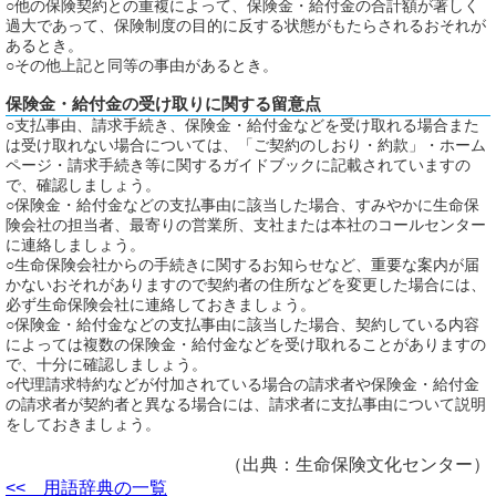
○他の保険契約との重複によって、保険金・給付金の合計額が著しく
過大であって、保険制度の目的に反する状態がもたらされるおそれが
あるとき。
○その他上記と同等の事由があるとき。
保険金・給付金の受け取りに関する留意点
○支払事由、請求手続き、保険金・給付金などを受け取れる場合また
は受け取れない場合については、「ご契約のしおり・約款」・ホーム
ページ・請求手続き等に関するガイドブックに記載されていますの
で、確認しましょう。
○保険金・給付金などの支払事由に該当した場合、すみやかに生命保
険会社の担当者、最寄りの営業所、支社または本社のコールセンター
に連絡しましょう。
○生命保険会社からの手続きに関するお知らせなど、重要な案内が届
かないおそれがありますので契約者の住所などを変更した場合には、
必ず生命保険会社に連絡しておきましょう。
○保険金・給付金などの支払事由に該当した場合、契約している内容
によっては複数の保険金・給付金などを受け取れることがありますの
で、十分に確認しましょう。
○代理請求特約などが付加されている場合の請求者や保険金・給付金
の請求者が契約者と異なる場合には、請求者に支払事由について説明
をしておきましょう。
（出典：生命保険文化センター）
<< 用語辞典の一覧