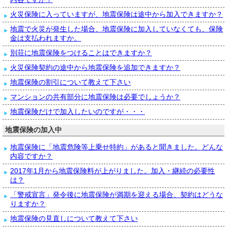
火災保険に入っていますが、地震保険は途中から加入できますか？
地震で火災が発生した場合、地震保険に加入していなくても、保険
金は支払われますか。
別荘に地震保険をつけることはできますか？
火災保険契約の途中から地震保険を追加できますか？
地震保険の割引について教えて下さい
マンションの共有部分に地震保険は必要でしょうか？
地震保険だけで加入したいのですが・・・
地震保険の加入中
地震保険に「地震危険等上乗せ特約」があると聞きました。どんな
内容ですか？
2017年1月から地震保険料が上がりました。加入・継続の必要性
は？
「警戒宣言」発令後に地震保険が満期を迎える場合、契約はどうな
りますか？
地震保険の見直しについて教えて下さい