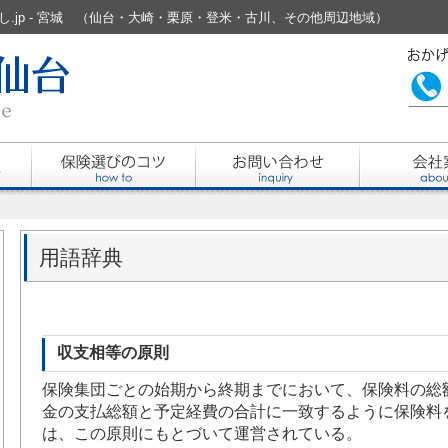
見直し.jp - 宮城 （仙台・大崎・栗原・登米・古川、その他周辺地域）
用語辞典
収支相等の原則
保険集団ごとの始期から終期までにおいて、保険料の総
金の支払総額と予定経費の合計に一致するように保険料
は、この原則にもとづいて運営されている。