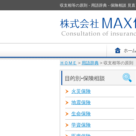
収支相等の原則 - 用語辞典 - 保険相談 
ＨＯＭＥ
>
用語辞典
> 収支相等の原則
火災保険
地震保険
生命保険
学資保険