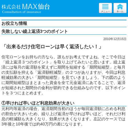
お役立ち情報
失敗しない繰上返済3つのポイント
2010年12月15日
「出来るだけ住宅ローンは早く返済したい！」
住宅ローンをお持ちの方なら、誰もがお考えですよね。そこで今日は
「繰上返済３つのポイント」を取り上げてみたいと思います。繰上返
済には毎月の返済額を変えずに期間を短縮する「期間短縮型」と毎月
の支払額を抑える「返済額軽減型」の２つがありますが、今回は利息
軽減効果の大きい「期間短縮型」を見ていきましょう。下の図のよう
に期間短縮型はまとまった資金を全て元金返済にあてることで、返済
が短縮された期間分の金利が節約できる仕組みなのです。以下ポイン
トを３つにまとめます。
①早ければ早いほど利息効果が大きい
元利均等返済の場合、返済期間当初のほうが毎回返済額に占める利息
の割合が大きいため、繰り上げ返済が早ければ早いほど、それだけ利
息の軽減額も大きくなり、効果が大きくなります。左記のケースでは
3年後と10年後では約40万円の差になります。