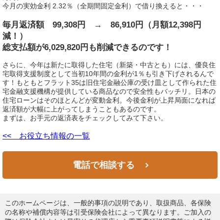
今月の実効金利 2.32％（全期間固定金利）で借り換えると・・・
毎月返済額 99,308円 → 86,910円（月額12,398円
減！）
総支払額が6,029,820円も削減できるのです！
さらに、今年は新たに取得した住宅（新築・中古とも）には、優良住
宅取得支援制度として当初10年間の金利が1％も引き下げされるんで
す！もともとフラット35は旧住宅金融公庫の受け皿として作られた住
宅金融支援機構が提供している商品なので安全性もバッチリ。日本の
住宅ローンはそのほとんどが変動金利。今後金利が上昇局面になれば
返済額が大幅に上がってしまうこともあるのです。
まずは、お手元の返済表をチェックしてみて下さい。
<< お役立ち情報の一覧
電話で相談する
このホームページは、一般的事項の説明であり、取扱商品、各保険
の名称や補償内容等は引受保険会社によって異なります。ご加入の