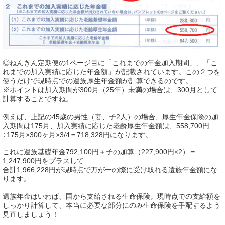
◎ねんきん定期便の1ページ目に「これまでの年金加入期間」、「こ
れまでの加入実績に応じた年金額」が記載されています。この２つを
使うだけで現時点での遺族厚生年金額が計算できるのです。
※ポイントは加入期間が300月（25年）未満の場合は、300月として
計算することですね。
例えば、上記の45歳の男性（妻、子2人）の場合、厚生年金保険の加
入期間は175月、加入実績に応じた老齢厚生年金額は、558,700円
÷175月×300ヶ月×3/4＝718,328円になります。
これに遺族基礎年金792,100円＋子の加算（227,900円×2）＝
1,247,900円をプラスして
合計1,966,228円が現時点で万が一の際に受け取れる遺族年金額にな
ります。
遺族年金はいわば、国から支給される生命保険。現時点での支給額を
しっかり計算して、本当に必要な部分にのみ生命保険を手配するよう
見直しましょう！