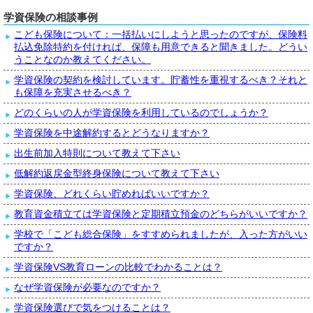
学資保険の相談事例
こども保険について：一括払いにしようと思ったのですが、保険料
払込免除特約を付ければ、保障も用意できると聞きました。どうい
うことなのか教えてください。
学資保険の契約を検討しています。貯蓄性を重視するべき？それと
も保障を充実させるべき？
どのくらいの人が学資保険を利用しているのでしょうか？
学資保険を中途解約するとどうなりますか？
出生前加入特則について教えて下さい
低解約返戻金型終身保険について教えて下さい
学資保険、どれくらい貯めればいいですか？
教育資金積立ては学資保険と定期積立預金のどちらがいいですか？
学校で「こども総合保険」をすすめられましたが、入った方がいい
ですか？
学資保険VS教育ローンの比較でわかることは？
なぜ学資保険が必要なのですか？
学資保険選びで気をつけることは？