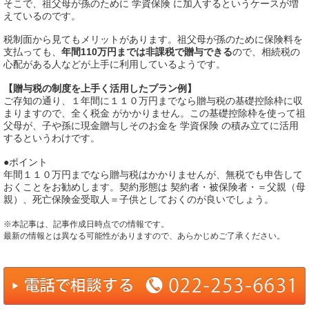
そこで、祖父母が孫のために 学資保険 に加入するというケースが増
えているのです。
税制面から見てもメリットがあります。祖父母が孫のために保険料を
支払っても、
年間110万円までは非課税で贈与できる
ので、相続税の
心配がある人などが上手に利用しているようです。
【贈与税の制度を上手く活用したプラン例】
ご存知の通り、１年間に１１０万円までなら贈与税の基礎控除枠に収
まりますので、全く税金 がかかりません。この基礎控除枠を使って祖
父母が、子や孫に現金贈与しそのお金を 学資保険 の積み立てに活用
するというわけです。
●ポイント
年間１１０万円までなら贈与税はかかりませんが、無税でも申告して
おくことをお勧めします。契約形態は 契約者・被保険者・＝父親（母
親）、死亡保険金受取人＝子供としておくのが良いでしょう。
※本記事は、記事作成日時点での情報です。
最新の情報とは異なる可能性がありますので、あらかじめご了承ください。