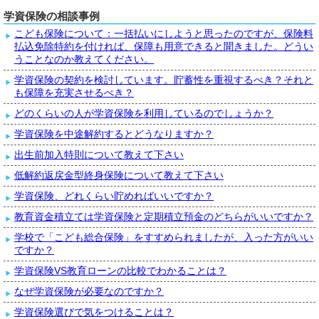
学資保険の相談事例
こども保険について：一括払いにしようと思ったのですが、保険料
払込免除特約を付ければ、保障も用意できると聞きました。どうい
うことなのか教えてください。
学資保険の契約を検討しています。貯蓄性を重視するべき？それと
も保障を充実させるべき？
どのくらいの人が学資保険を利用しているのでしょうか？
学資保険を中途解約するとどうなりますか？
出生前加入特則について教えて下さい
低解約返戻金型終身保険について教えて下さい
学資保険、どれくらい貯めればいいですか？
教育資金積立ては学資保険と定期積立預金のどちらがいいですか？
学校で「こども総合保険」をすすめられましたが、入った方がいい
ですか？
学資保険VS教育ローンの比較でわかることは？
なぜ学資保険が必要なのですか？
学資保険選びで気をつけることは？