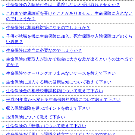
生命保険の入院給付金は、退院しないと受け取れませんか？
これまで健康診断を受けたことがありません。生命保険に入れない
のでしょうか？
生命保険は相続税対策になるのでしょうか？
子供が就職を機に生命保険に加入。死亡保障や入院保障はどのくら
い必要？
生命保険は本当に必要なのでしょうか？
生命保険の受取人が誰かで税金に大きな差が出るというのは本当で
すか？
生命保険でクーリングオフ出来ないケースを教えて下さい
生命保険に加入する時の健康告知について教えて下さい
生命保険金の相続税非課税額について教えて下さい
平成24年度から変わる生命保険料控除について教えて下さい
収入保障保険を選ぶポイントを教えて下さい
払済保険について教えて下さい
生命保険の「転換」について教えて下さい
生命保険を活用した退職金積立てとはどんなものですか？