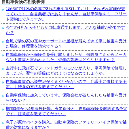
自動車保険の相談事例
我が家では私の名義で3台の車を所有しており、それぞれ家族が乗
っています。自営業者ではありませんが、自動車保険をミニフリー
ト契約にできますか。
今年の4月から子どもが自転車通学します。どんな補償が必要です
か？
台風で隣の家の瓦やカーポートの屋根が飛んできて車に被害を受け
た場合、修理費を請求できる？
自動車保険から保険金を受け取りましたが、保険屋さんからノーカ
ウント事故と言われました。翌年の等級はどうなりますか？
走行中に飛び石でフロントガラスにひびが入り、車両保険で修理し
ましたが、翌年の等級はどのようになるのでしょうか。
自動車事故の示談交渉がうまくいかないので、弁護士に依頼する予
定。手続きの方法を教えてください。
自動車保険に加入しています。保険会社が破たんしたら補償を受け
られない？
期間3年から4年海外転勤。火災保険と、自動車保険を解約する予定
です。注意点を教えてください。
息子が原付バイクを購入。自動車保険のファミリーバイク保険で補
償の対象になりますか？