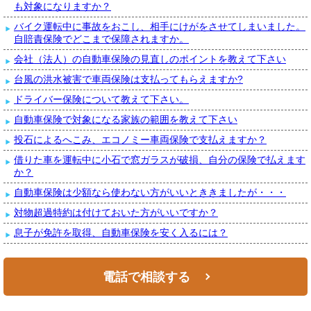
も対象になりますか？
バイク運転中に事故をおこし、相手にけがをさせてしまいました。
自賠責保険でどこまで保障されますか。
会社（法人）の自動車保険の見直しのポイントを教えて下さい
台風の洪水被害で車両保険は支払ってもらえますか?
ドライバー保険について教えて下さい。
自動車保険で対象になる家族の範囲を教えて下さい
投石によるへこみ、エコノミー車両保険で支払えますか？
借りた車を運転中に小石で窓ガラスが破損、自分の保険で払えます
か？
自動車保険は少額なら使わない方がいいとききましたが・・・
対物超過特約は付けておいた方がいいですか？
息子が免許を取得、自動車保険を安く入るには？
電話で相談する