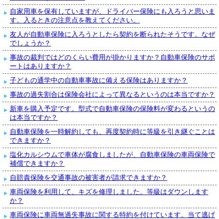
自家用車を保有していますが、ドライバー保険にも入ろうと思いま
す。入るときの注意点を教えてください。
友人が自動車保険に入ろうとしたら契約を断られたそうです。なぜ
でしょうか？
事故の裁判ではどのくらい費用が掛かりますか？自動車保険のサポ
ートはありますか？
子どもの通学中の自動車事故に備える保険はありますか？
事故の過失割合は保険会社によって異なるというのは本当ですか？
新車を購入予定です。型式で自動車保険の保険料が変わるというの
は本当ですか？
自動車保険を一時解約しても、再度契約時に等級を引き継ぐことは
できますか？
塩化カルシウムで車体が腐食しましたが、自動車保険の車両保険で
補償できますか？
自賠責保険を交通事故の被害者が請求できますか？
車両保険を利用して、キズを修理しました。等級はダウンします
か？
車両保険に車両無過失事故に関する特約を付けています。当て逃げ