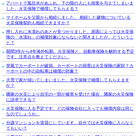
アパートで風呂水があふれ、下の階の人にも損害を与えてしまいま
した。火災保険で補償してもらえる？
マイホームを父親から相続しました。 相続した建物についている
火災保険契約も相続できますか？
押し入れに水濡れのあとが見つかりました。原因によっては火災保
険の「水濡れ」の補償対象にならないと聞きましたが、どういうこ
と？
期間3年から4年海外転勤。火災保険と、自動車保険を解約する予定
です。注意点を教えてください。
突風でカーポートが破損。カーポートの損害は火災保険の家財？カ
ーポートの中の自転車は補償の対象？
大雪で家が傾いてしまいました。火災保険で補償してもらえます
か？
隣家の火災により自宅の一部が被害を受けた場合、隣家の火災保険
に請求できる？
火災保険に入る予定です。どの保険会社に入っても補償内容は同じ
なのでしょうか。
分譲マンションを賃貸にしています。自分では火災保険に入らなく
てもいい？