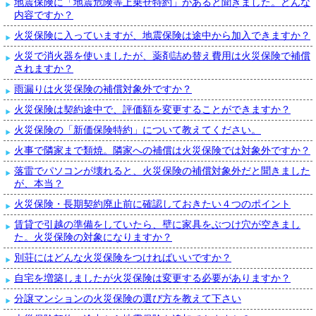
地震保険に「地震危険等上乗せ特約」があると聞きました。どんな
内容ですか？
火災保険に入っていますが、地震保険は途中から加入できますか？
火災で消火器を使いましたが、薬剤詰め替え費用は火災保険で補償
されますか？
雨漏りは火災保険の補償対象外ですか？
火災保険は契約途中で、評価額を変更することができますか？
火災保険の「新価保険特約」について教えてください。
火事で隣家まで類焼。隣家への補償は火災保険では対象外ですか？
落雷でパソコンが壊れると、火災保険の補償対象外だと聞きました
が、本当？
火災保険・長期契約廃止前に確認しておきたい４つのポイント
賃貸で引越の準備をしていたら、壁に家具をぶつけ穴が空きまし
た。火災保険の対象になりますか？
別荘にはどんな火災保険をつければいいですか？
自宅を増築しましたが火災保険は変更する必要がありますか？
分譲マンションの火災保険の選び方を教えて下さい